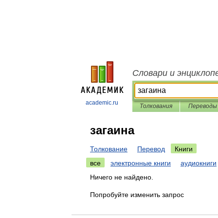
Словари и энциклоп
academic.ru
Толкования
Переводы
загаина
Толкование
Перевод
Книги
все
электронные книги
аудиокниги
Ничего не найдено.
Попробуйте изменить запрос