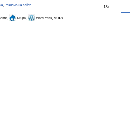
ка
,
Реклама на сайте
18+
omla,
Drupal,
WordPress, MODx.